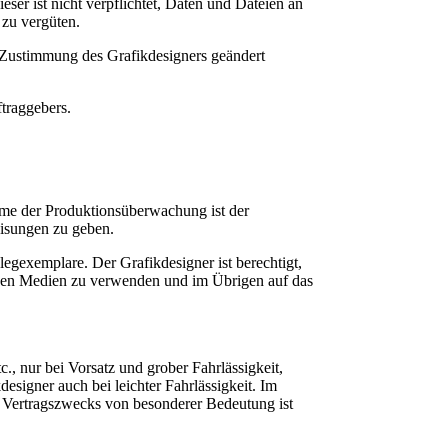
ser ist nicht verpflichtet, Daten und Dateien an
 zu vergüten.
r Zustimmung des Grafikdesigners geändert
ftraggebers.
hme der Produktionsüberwachung ist der
eisungen zu geben.
legexemplare. Der Grafikdesigner ist berechtigt,
chen Medien zu verwenden und im Übrigen auf das
., nur bei Vorsatz und grober Fahrlässigkeit,
esigner auch bei leichter Fahrlässigkeit. Im
 des Vertragszwecks von besonderer Bedeutung ist