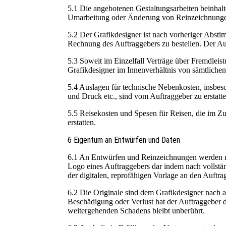
5.1 Die angebotenen Gestaltungsarbeiten beinhal
Umarbeitung oder Änderung von Reinzeichnunge
5.2 Der Grafikdesigner ist nach vorheriger Abst
Rechnung des Auftraggebers zu bestellen. Der Auf
5.3 Soweit im Einzelfall Verträge über Fremdlei
Grafikdesigner im Innenverhältnis von sämtlichen 
5.4 Auslagen für technische Nebenkosten, insbes
und Druck etc., sind vom Auftraggeber zu erstatt
5.5 Reisekosten und Spesen für Reisen, die im 
erstatten.
6 Eigentum an Entwürfen und Daten
6.1 An Entwürfen und Reinzeichnungen werden nur
Logo eines Auftraggebers dar indem nach vollst
der digitalen, reprofähigen Vorlage an den Auftr
6.2 Die Originale sind dem Grafikdesigner nach a
Beschädigung oder Verlust hat der Auftraggeber d
weitergehenden Schadens bleibt unberührt.