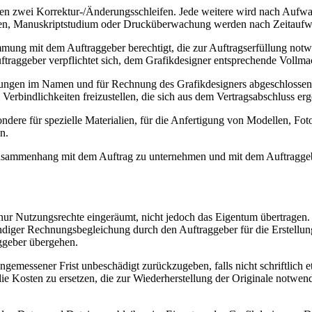
ten zwei Korrektur-/Änderungsschleifen. Jede weitere wird nach Aufwa
n, Manuskriptstudium oder Drucküberwachung werden nach Zeitaufw
immung mit dem Auftraggeber berechtigt, die zur Auftragserfüllung n
traggeber verpflichtet sich, dem Grafikdesigner entsprechende Vollmac
stungen im Namen und für Rechnung des Grafikdesigners abgeschlossen w
Verbindlichkeiten freizustellen, die sich aus dem Vertragsabschluss er
ondere für spezielle Materialien, für die Anfertigung von Modellen, F
en.
Zusammenhang mit dem Auftrag zu unternehmen und mit dem Auftraggeb
 Nutzungsrechte eingeräumt, nicht jedoch das Eigentum übertragen. A
ändiger Rechnungsbegleichung durch den Auftraggeber für die Erstellu
aggeber übergehen.
ngemessener Frist unbeschädigt zurückzugeben, falls nicht schriftlich 
ie Kosten zu ersetzen, die zur Wiederherstellung der Originale notwe