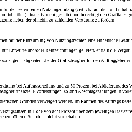
 für den vereinbarten Nutzungsumfang (zeitlich, räumlich und inhalt
nd inhaltlich) hinaus ist nicht gestattet und berechtigt den Grafikdesig
 Nutzung neben der ohnehin zu zahlenden Vergütung zu fordern.
en mit der Einräumung von Nutzungsrechten eine einheitliche Leistu
nur Entwürfe und/oder Reinzeichnungen geliefert, entfällt die Vergüt
onstigen Tätigkeiten, die der Grafikdesigner für den Auftraggeber erbri
rgütung bei Auftragserteilung und zu 50 Prozent bei Ablieferung des We
esigner finanzielle Vorleistungen, so sind Abschlagszahlungen in volle
nstlerischen Gründen verweigert werden. Im Rahmen des Auftrags besteh
Verzugszinsen in Höhe von acht Prozent über dem jeweiligen Basiszins
enen höheren Schadens bleibt vorbehalten.