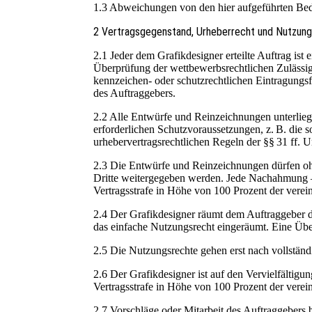
1.3 Abweichungen von den hier aufgeführten Bedi
2 Vertragsgegenstand, Urheberrecht und Nutzun
2.1 Jeder dem Grafikdesigner erteilte Auftrag is
Überprüfung der wettbewerbsrechtlichen Zulässigke
kennzeichen- oder schutzrechtlichen Eintragungs
des Auftraggebers.
2.2 Alle Entwürfe und Reinzeichnungen unterlie
erforderlichen Schutzvoraussetzungen, z. B. die s
urhebervertragsrechtlichen Regeln der §§ 31 ff. 
2.3 Die Entwürfe und Reinzeichnungen dürfen ohn
Dritte weitergegeben werden. Jede Nachahmung – a
Vertragsstrafe in Höhe von 100 Prozent der vere
2.4 Der Grafikdesigner räumt dem Auftraggeber di
das einfache Nutzungsrecht eingeräumt. Eine Über
2.5 Die Nutzungsrechte gehen erst nach vollstän
2.6 Der Grafikdesigner ist auf den Vervielfältig
Vertragsstrafe in Höhe von 100 Prozent der vere
2.7 Vorschläge oder Mitarbeit des Auftraggebers 