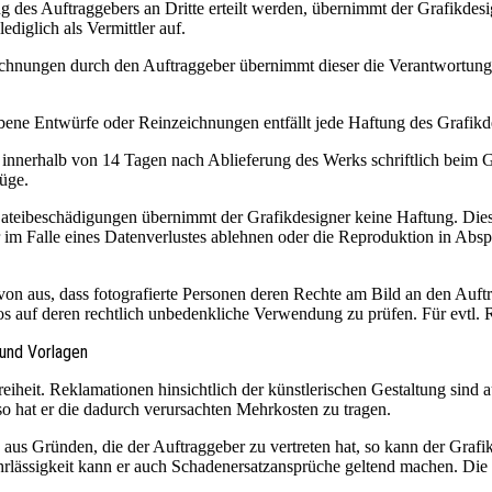
 des Auftraggebers an Dritte erteilt werden, übernimmt der Grafikdes
lediglich als Vermittler auf.
chnungen durch den Auftraggeber übernimmt dieser die Verantwortung 
ene Entwürfe oder Reinzeichnungen entfällt jede Haftung des Grafikd
 innerhalb von 14 Tagen nach Ablieferung des Werks schriftlich beim
Rüge.
ateibeschädigungen übernimmt der Grafikdesigner keine Haftung. Dies g
r im Falle eines Datenverlustes ablehnen oder die Reproduktion in A
von aus, dass fotografierte Personen deren Rechte am Bild an den Auf
otos auf deren rechtlich unbedenkliche Verwendung zu prüfen. Für evtl.
 und Vorlagen
eiheit. Reklamationen hinsichtlich der künstlerischen Gestaltung sind
o hat er die dadurch verursachten Mehrkosten zu tragen.
 aus Gründen, die der Auftraggeber zu vertreten hat, so kann der Gra
ahrlässigkeit kann er auch Schadenersatzansprüche geltend machen. D