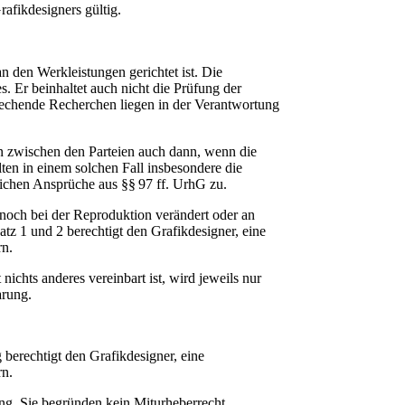
afikdesigners gültig.
n den Werkleistungen gerichtet ist. Die
. Er beinhaltet auch nicht die Prüfung der
prechende Recherchen liegen in der Verantwortung
n zwischen den Parteien auch dann, wenn die
lten in einem solchen Fall insbesondere die
tlichen Ansprüche aus §§ 97 ff. UrhG zu.
noch bei der Reproduktion verändert oder an
tz 1 und 2 berechtigt den Grafikdesigner, eine
rn.
ichts anderes vereinbart ist, wird jeweils nur
barung.
 berechtigt den Grafikdesigner, eine
rn.
ung. Sie begründen kein Miturheberrecht.