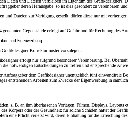
nden Daten und Dateien verbleiben im Eigentum des Grafikdesigners. Die
traggeber deren Herausgabe, so ist dies gesondert zu vereinbaren und
en und Dateien zur Verfügung gestellt, dürfen diese nur mit vorherige
 6.4 genannten Gegenstände erfolgt auf Gefahr und für Rechnung des Au
mplare und Eigenwerbung
m Grafikdesigner Korrekturmuster vorzulegen.
kdesigner erfolgt nur aufgrund besonderer Vereinbarung. Bei Überna
en die notwendigen Entscheidungen zu treffen und entsprechende Anw
 der Auftraggeber dem Grafikdesigner unentgeltlich fünf einwandfreie Be
rtrages entstehenden Arbeiten zum Zwecke der Eigenwerbung in sämtli
äden, z. B. an ihm überlassenen Vorlagen, Filmen, Displays, Layouts etc
des Körpers oder der Gesundheit; für solche Schäden haftet der Grafikd
 sofern eine Pflicht verletzt wird, deren Einhaltung für die Erreichung