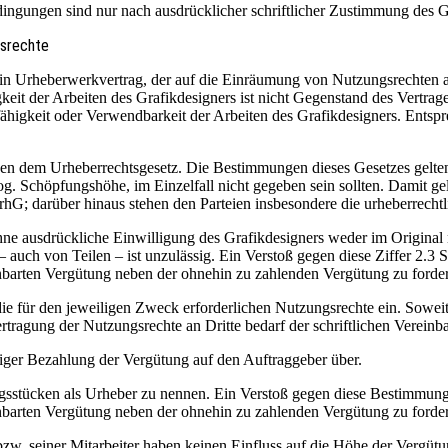
ngungen sind nur nach ausdrücklicher schriftlicher Zustimmung des Gr
gsrechte
t ein Urheberwerkvertrag, der auf die Einräumung von Nutzungsrechten a
it der Arbeiten des Grafikdesigners ist nicht Gegenstand des Vertrages
fähigkeit oder Verwendbarkeit der Arbeiten des Grafikdesigners. Ents
gen dem Urheberrechtsgesetz. Die Bestimmungen dieses Gesetzes gelte
og. Schöpfungshöhe, im Einzelfall nicht gegeben sein sollten. Damit ge
UrhG; darüber hinaus stehen den Parteien insbesondere die urheberrech
e ausdrückliche Einwilligung des Grafikdesigners weder im Original 
uch von Teilen – ist unzulässig. Ein Verstoß gegen diese Ziffer 2.3 Sa
inbarten Vergütung neben der ohnehin zu zahlenden Vergütung zu forde
e für den jeweiligen Zweck erforderlichen Nutzungsrechte ein. Soweit n
tragung der Nutzungsrechte an Dritte bedarf der schriftlichen Verein
diger Bezahlung der Vergütung auf den Auftraggeber über.
ungsstücken als Urheber zu nennen. Ein Verstoß gegen diese Bestimmung
inbarten Vergütung neben der ohnehin zu zahlenden Vergütung zu forde
bzw. seiner Mitarbeiter haben keinen Einfluss auf die Höhe der Vergüt